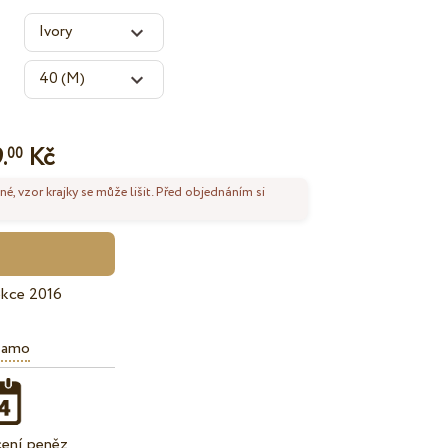
.
Kč
00
né, vzor krajky se může lišit. Před objednáním si
ekce 2016
iamo
cení peněz