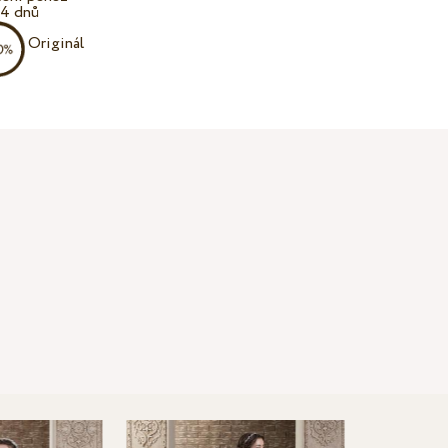
14 dnů
Originál