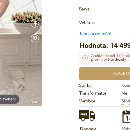
Barva
Velikost
Tabulka rozměrů
Hodnota:
14 499
Archivní zboží. Šití mož
prosím ověřte detaily.
Sbírka
Kol
Transformátor
Ne
o zvětšení
Výrobce
Silv
Doprava
Vrá