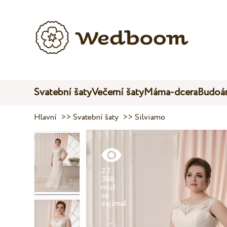
Svatební šaty
Večerní šaty
Máma-dcera
Budoár
Hlavní
>>
Svatební šaty
>>
Silviamo
27
386
muž
se