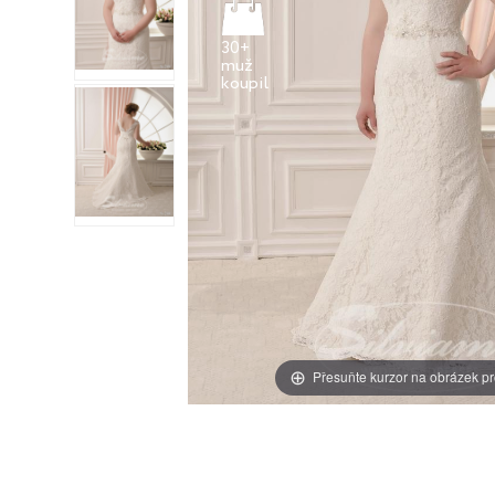
30+
muž
Přesuňte kurzor na obrázek pr