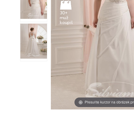
30+
muž
Přesuňte kurzor na obrázek pr