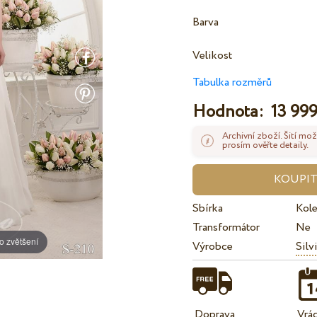
Barva
Velikost
Tabulka rozměrů
Hodnota:
13 999
Archivní zboží. Šití mož
prosím ověřte detaily.
Sbírka
Kol
Transformátor
Ne
o zvětšení
Výrobce
Silv
Doprava
Vrá