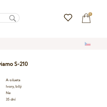
0
lviamo S-210
A-silueta
Ivory, bílý
Ne
35 dní