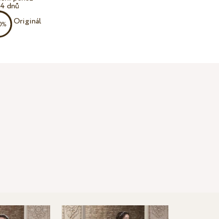
14 dnů
Originál