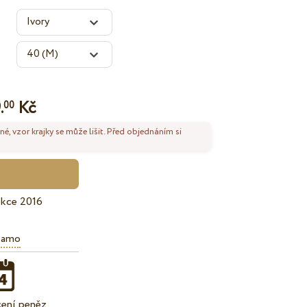
.
Kč
00
né, vzor krajky se může lišit. Před objednáním si
ekce 2016
iamo
cení peněz