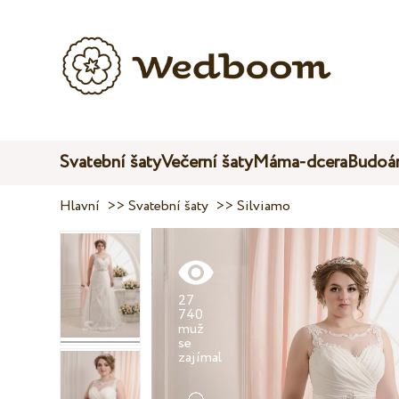
Svatební šaty
Večerní šaty
Máma-dcera
Budoár
Hlavní
>>
Svatební šaty
>>
Silviamo
27
740
muž
se