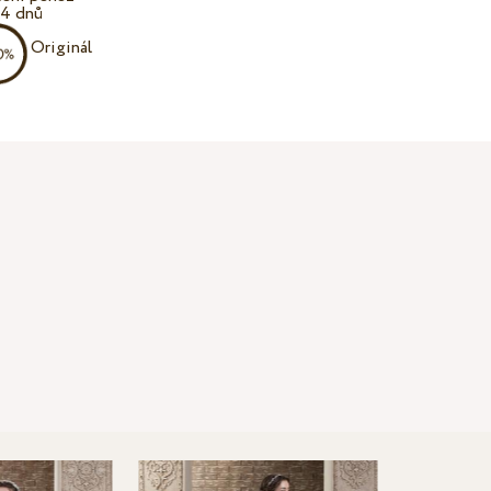
14 dnů
Originál