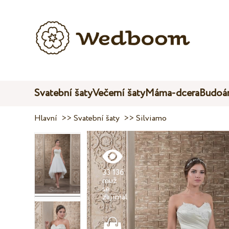
Svatební šaty
Večerní šaty
Máma-dcera
Budoár
Hlavní
>>
Svatební šaty
>>
Silviamo
33 136
muž
se