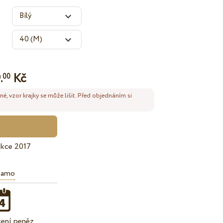
.
Kč
00
né, vzor krajky se může lišit. Před objednáním si
ekce 2017
iamo
cení peněz