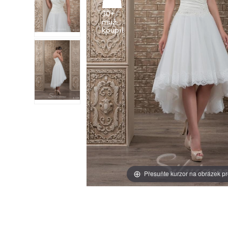
30+
muž
Přesuňte kurzor na obrázek pr