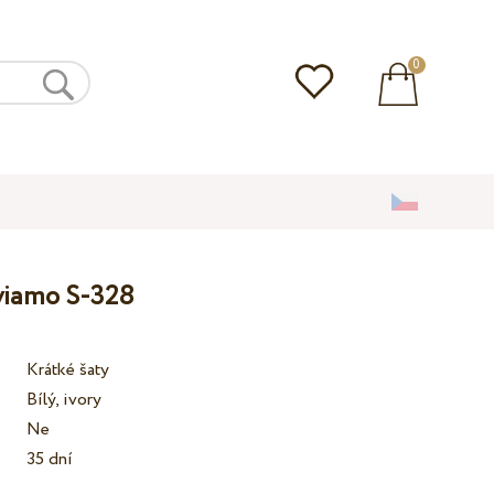
0
lviamo S-328
Krátké šaty
Bílý, ivory
Ne
35 dní