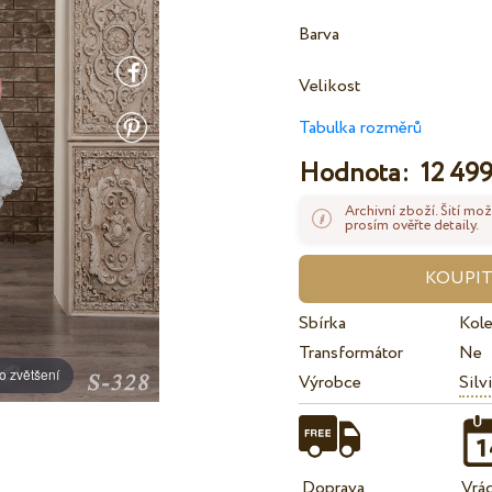
Barva
Velikost
Tabulka rozměrů
Hodnota:
12 499
Archivní zboží. Šití mož
prosím ověřte detaily.
Sbírka
Kol
Transformátor
Ne
o zvětšení
Výrobce
Silv
Doprava
Vrá