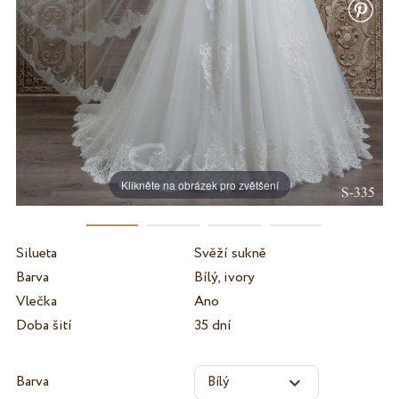
Klikněte na obrázek pro zvětšení
Silueta
Svěží sukně
Barva
Bílý, ivory
Vlečka
Ano
Doba šití
35 dní
Barva