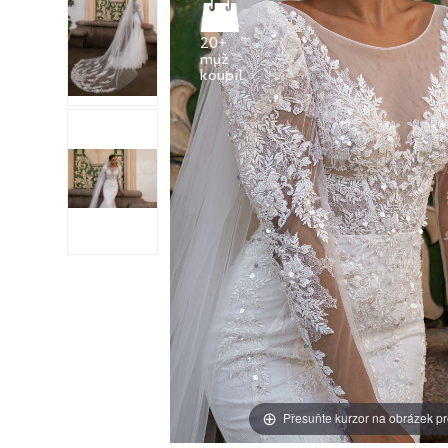
20+
muž
Přesuňte kurzor na obrázek pr