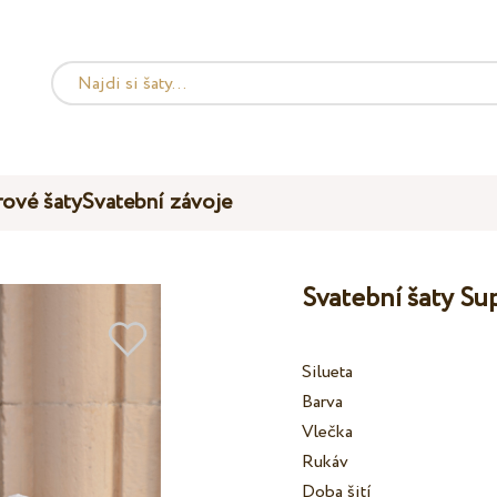
ové šaty
Svatební závoje
Svatební šaty S
Silueta
Barva
Vlečka
Rukáv
Doba šití