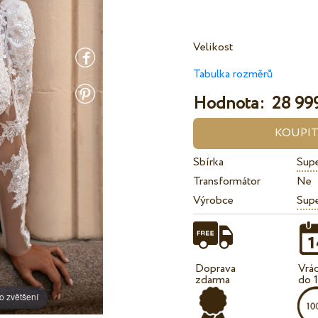
Velikost
Tabulka rozměrů
Hodnota:
28 999
Sbírka
Supe
Transformátor
Ne
Výrobce
Sup
Doprava
Vrá
zdarma
do 
o zvětšení