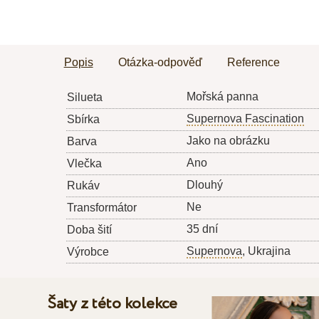
Popis
Otázka-odpověď
Reference
Mořská panna
Silueta
Supernova Fascination
Sbírka
Jako na obrázku
Barva
Ano
Vlečka
Dlouhý
Rukáv
Ne
Transformátor
35 dní
Doba šití
Supernova
, Ukrajina
Výrobce
Šaty z této kolekce