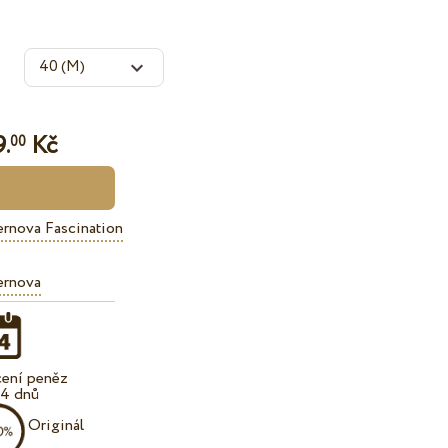
.
Kč
00
rnova Fascination
ernova
cení peněz
14 dnů
Originál