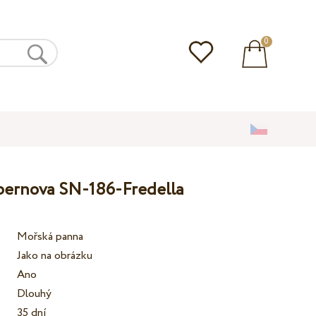
0
upernova SN-186-Fredella
Mořská panna
Jako na obrázku
Ano
Dlouhý
35 dní