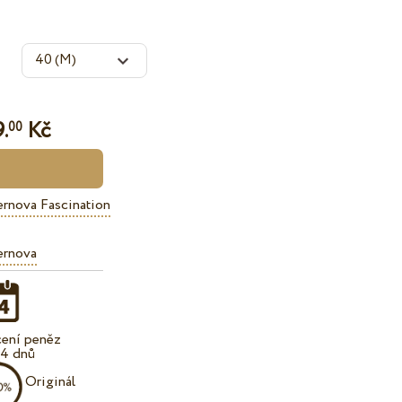
.
Kč
00
rnova Fascination
ernova
cení peněz
14 dnů
Originál