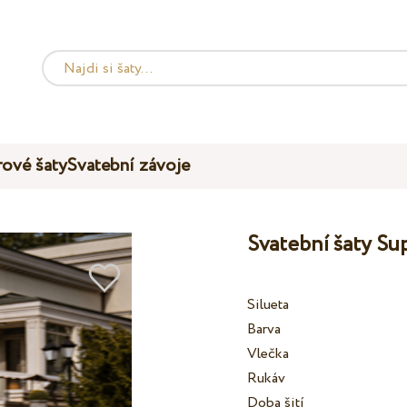
ové šaty
Svatební závoje
Svatební šaty S
Silueta
Barva
Vlečka
Rukáv
Doba šití