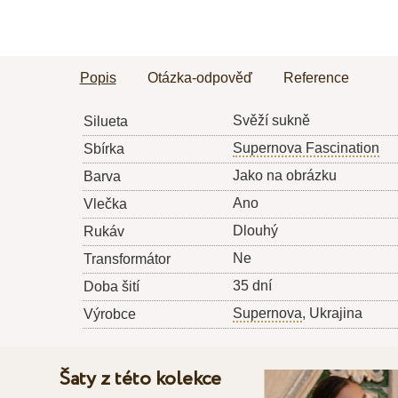
Popis
Otázka-odpověď
Reference
Svěží sukně
Silueta
Supernova Fascination
Sbírka
Jako na obrázku
Barva
Ano
Vlečka
Dlouhý
Rukáv
Ne
Transformátor
35 dní
Doba šití
Supernova
, Ukrajina
Výrobce
Šaty z této kolekce