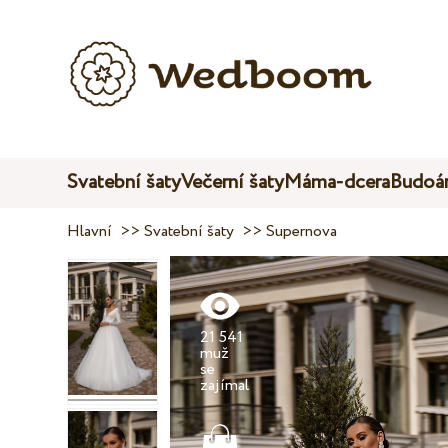
Svatební šaty
Večerní šaty
Máma-dcera
Budoár
Hlavní
>>
Svatební šaty
>>
Supernova
21 541
muž
se