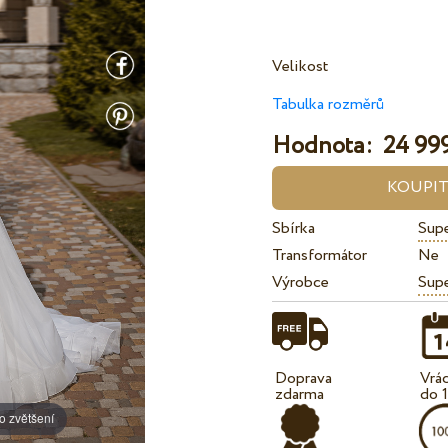
Velikost
Tabulka rozměrů
Hodnota:
24 999
Sbírka
Supe
Transformátor
Ne
Výrobce
Sup
Doprava
Vrá
zdarma
do 
o zvětšení