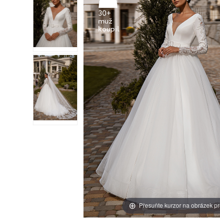
30+
muž
Přesuňte kurzor na obrázek pr