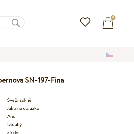
0
upernova SN-197-Fina
Svěží sukně
Jako na obrázku
Ano
Dlouhý
35 dní