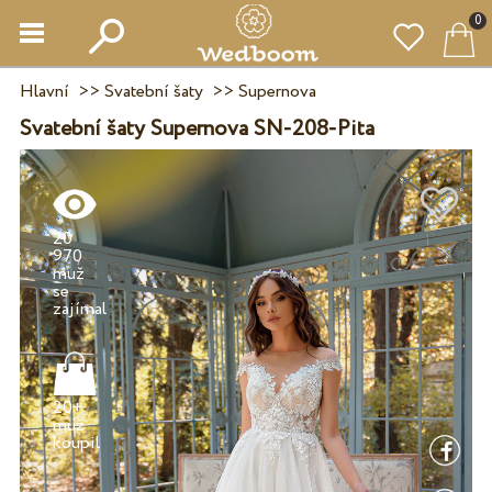
0
Hlavní
>>
Svatební šaty
>>
Supernova
Svatební šaty Supernova SN-208-Pita
20
970
muž
se
20+
muž