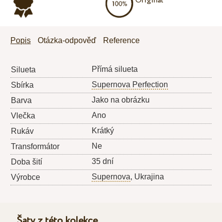
Originál
Popis
Otázka-odpověď
Reference
Přímá silueta
Silueta
Supernova Perfection
Sbírka
Jako na obrázku
Barva
Ano
Vlečka
Krátký
Rukáv
Ne
Transformátor
35 dní
Doba šití
Supernova
, Ukrajina
Výrobce
Šaty z této kolekce