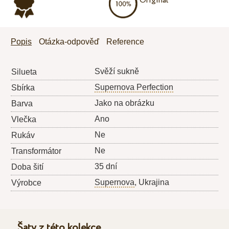
Originál
Popis
Otázka-odpověď
Reference
Svěží sukně
Silueta
Supernova Perfection
Sbírka
Jako na obrázku
Barva
Ano
Vlečka
Ne
Rukáv
Ne
Transformátor
35 dní
Doba šití
Supernova
, Ukrajina
Výrobce
Šaty z této kolekce