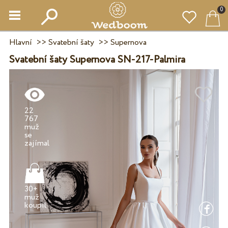
0
Hlavní
>>
Svatební šaty
>>
Supernova
Svatební šaty Supernova SN-217-Palmira
22
767
muž
se
30+
muž