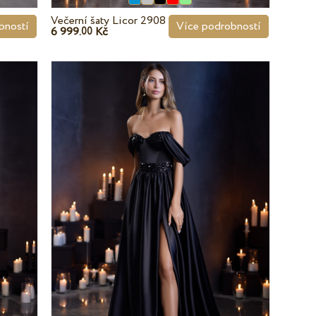
Večerní šaty Licor 2908
bností
Více podrobností
6 999.
Kč
00