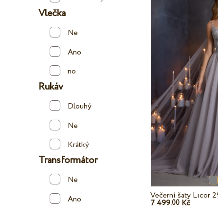
Vlečka
Ne
Ano
no
Rukáv
Dlouhý
Ne
Krátký
Transformátor
Ne
Večerní šaty Licor 
Ano
7 499.
Kč
00