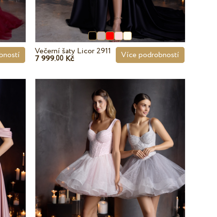
Večerní šaty Licor 2911
bností
Více podrobností
7 999.
Kč
00