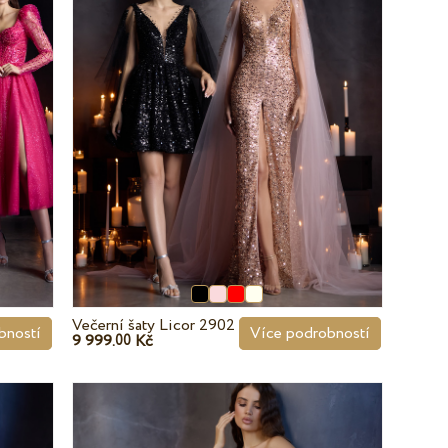
Večerní šaty Licor 2902
bností
Více podrobností
9 999.
Kč
00