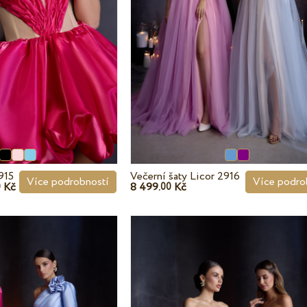
915
Večerní šaty Licor 2916
Více podrobností
Více podro
Kč
8 499.
Kč
0
00