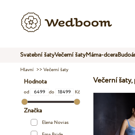
Svatební šaty
Večerní šaty
Máma-dcera
Budoár
Hlavní
>>
Večerní šaty
Večerní šaty,
Hodnota
od
do
Kč
Značka
Elena Novias
Ema Bride