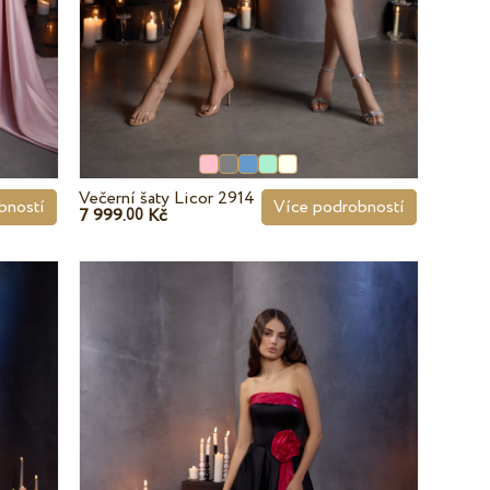
Večerní šaty Licor 2914
bností
Více podrobností
7 999.
Kč
00