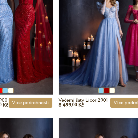
2900
Večerní šaty Licor 2901
Více podrobností
Více podro
Kč
8 499.
Kč
0
00