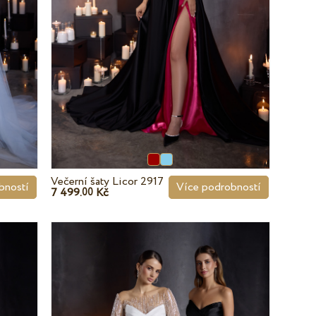
Večerní šaty Licor 2917
bností
Více podrobností
7 499.
Kč
00