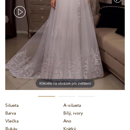
Klikněte na obrázek pro zvětšení
Silueta
A-silueta
Barva
Bílý, ivory
Vlečka
Ano
Rukáv
Krátký