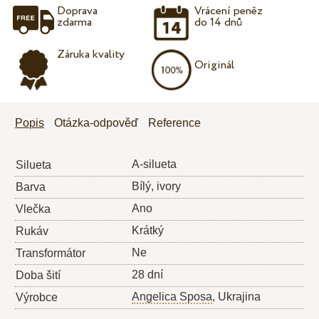
Doprava
Vrácení peněz
zdarma
do 14 dnů
Záruka kvality
Originál
Popis
Otázka-odpověď
Reference
A-silueta
Silueta
Bílý, ivory
Barva
Ano
Vlečka
Krátký
Rukáv
Ne
Transformátor
28 dní
Doba šití
Angelica Sposa
, Ukrajina
Výrobce