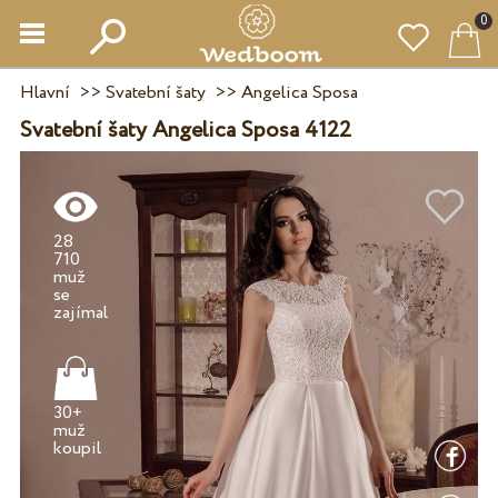
0
Hlavní
>>
Svatební šaty
>>
Angelica Sposa
Svatební šaty Angelica Sposa 4122
28
710
muž
se
30+
muž