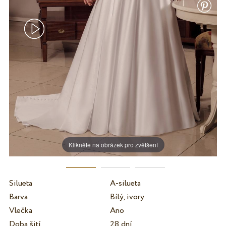
Klikněte na obrázek pro zvětšení
Silueta
A-silueta
Barva
Bílý, ivory
Vlečka
Ano
Doba šití
28 dní