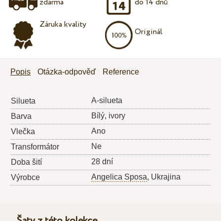
zdarma
do 14 dnů
Záruka kvality
Originál
Popis
Otázka-odpověď
Reference
A-silueta
Silueta
Bílý, ivory
Barva
Ano
Vlečka
Ne
Transformátor
28 dní
Doba šití
Angelica Sposa
, Ukrajina
Výrobce
Šaty z této kolekce