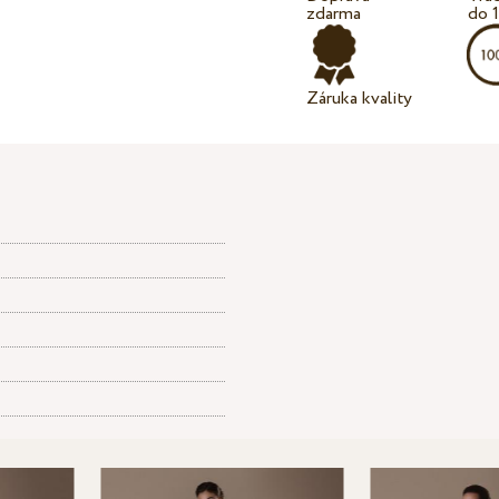
zdarma
do 
Záruka kvality