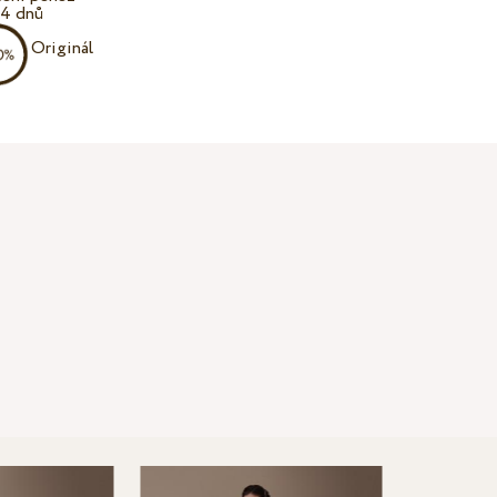
14 dnů
Originál