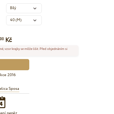
Kč
00
né, vzor krajky se může lišit. Před objednáním si
ekce 2016
lica Sposa
cení peněz