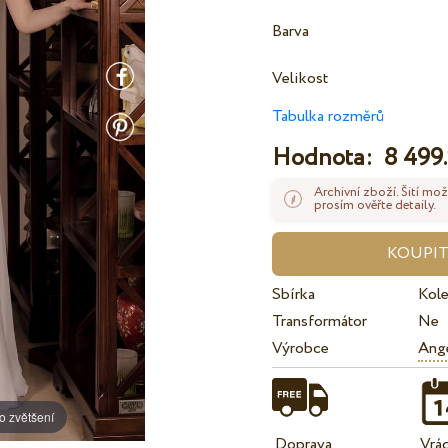
Barva
Velikost
Tabulka rozměrů
Hodnota:
8 499.
Archivní zboží. Šití mož
prosím ověřte detaily.
Sbírka
Kol
Transformátor
Ne
Výrobce
Ange
o zvětšení
Doprava
Vrá