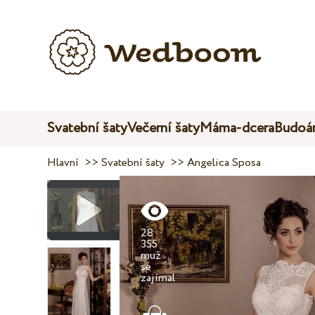
Svatební šaty
Večerní šaty
Máma-dcera
Budoár
Hlavní
>>
Svatební šaty
>>
Angelica Sposa
28
355
muž
se