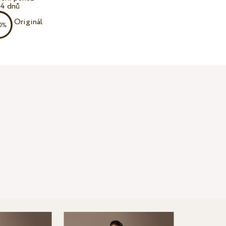
14 dnů
Originál