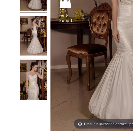
30+
muž
Přesuňte kurzor na obrázek pr