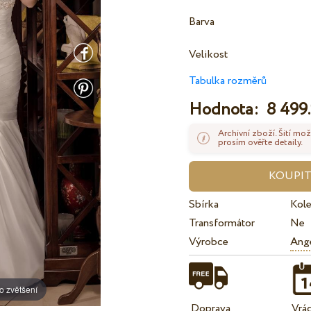
Barva
Velikost
Tabulka rozměrů
Hodnota:
8 499.
Archivní zboží. Šití mož
prosím ověřte detaily.
Sbírka
Kol
Transformátor
Ne
Výrobce
Ange
o zvětšení
Doprava
Vrá