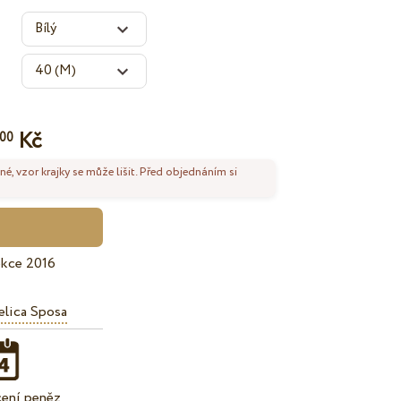
Kč
00
né, vzor krajky se může lišit. Před objednáním si
ekce 2016
lica Sposa
cení peněz