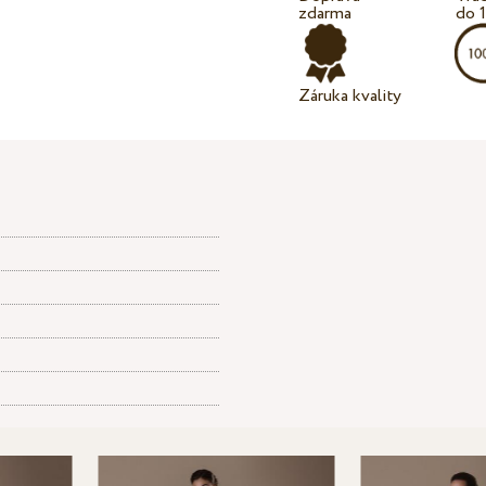
zdarma
do 
Záruka kvality