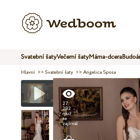
Svatební šaty
Večerní šaty
Máma-dcera
Budoár
Hlavní
>>
Svatební šaty
>>
Angelica Sposa
27
282
muž
se