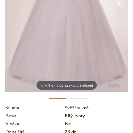
Klikněte na obrázek pro zvětšení
Silueta
Svěží sukně
Barva
Bílý, ivory
Vlečka
Ne
Doba šití
28 dní