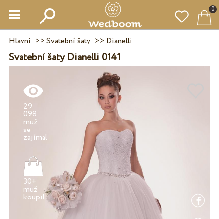
0
Hlavní
>>
Svatební šaty
>>
Dianelli
Svatební šaty Dianelli 0141
29
098
muž
se
30+
muž