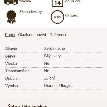
zdarma
do 14 dnů
Záruka kvality
Originál
Popis
Otázka-odpověď
Reference
Svěží sukně
Silueta
Bílý, ivory
Barva
Ne
Vlečka
Ne
Transformátor
28 dní
Doba šití
Dianelli
, Ukrajina
Výrobce
Šaty z této kolekce