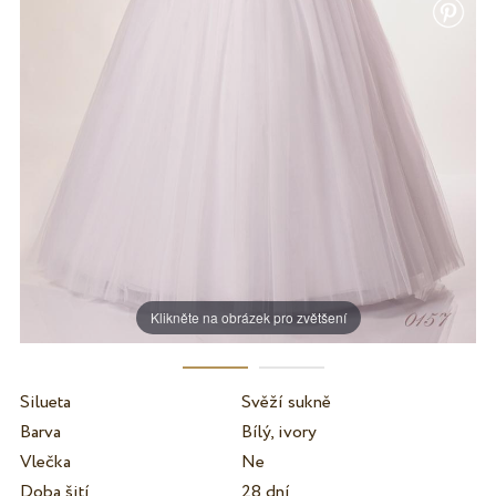
Klikněte na obrázek pro zvětšení
Silueta
Svěží sukně
Barva
Bílý, ivory
Vlečka
Ne
Doba šití
28 dní