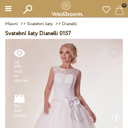
0
Hlavní
>>
Svatební šaty
>>
Dianelli
Svatební šaty Dianelli 0157
28
596
muž
se
30+
muž