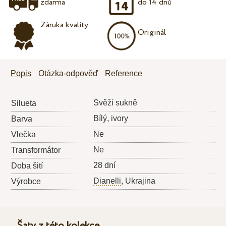
zdarma
do 14 dnů
Záruka kvality
Originál
Popis
Otázka-odpověď
Reference
Svěží sukně
Silueta
Bílý, ivory
Barva
Ne
Vlečka
Ne
Transformátor
28 dní
Doba šití
Dianelli
, Ukrajina
Výrobce
Šaty z této kolekce