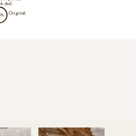
14 dnů
Originál