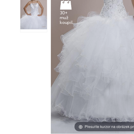
30+
muž
Přesuňte kurzor na obrázek pr