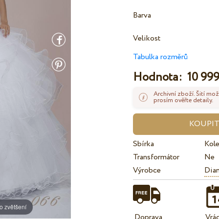
Barva
Velikost
Tabulka rozměrů
Hodnota:
10 999
Archivní zboží. Šití mož
prosím ověřte detaily.
Sbírka
Kol
Transformátor
Ne
Výrobce
Dian
o zvětšení
Doprava
Vrá