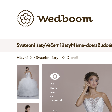
Svatební šaty
Večerní šaty
Máma-dcera
Budoár
Hlavní
>>
Svatební šaty
>>
Dianelli
27
846
muž
se