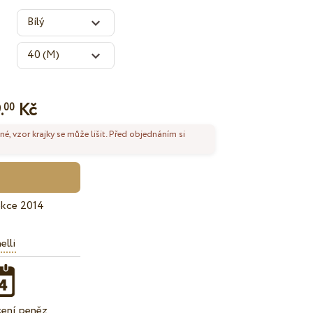
.
Kč
00
né, vzor krajky se může lišit. Před objednáním si
ekce 2014
elli
cení peněz