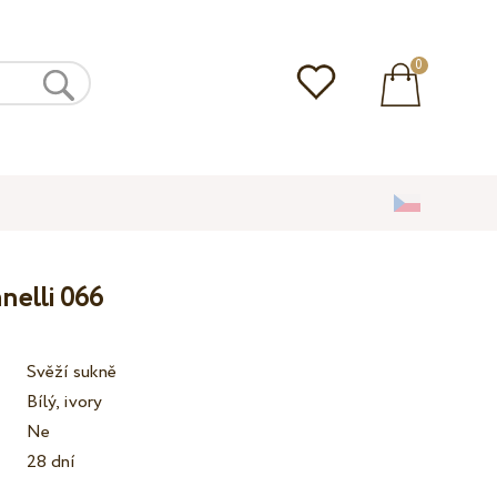
0
anelli 066
Svěží sukně
Bílý, ivory
Ne
28 dní