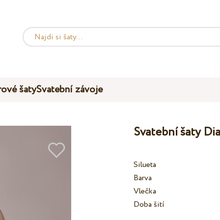
ové šaty
Svatební závoje
Svatební šaty Di
Silueta
Barva
Vlečka
Doba šití