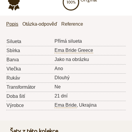
Originál
Popis
Otázka-odpověď
Reference
Přímá silueta
Silueta
Ema Bride Greece
Sbírka
Jako na obrázku
Barva
Ano
Vlečka
Dlouhý
Rukáv
Ne
Transformátor
21 dní
Doba šití
Ema Bride
, Ukrajina
Výrobce
Šaty z této kolekce