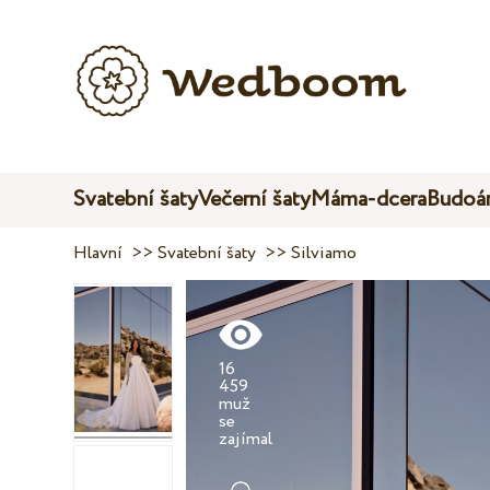
Svatební šaty
Večerní šaty
Máma-dcera
Budoár
Hlavní
>>
Svatební šaty
>>
Silviamo
16
459
muž
se