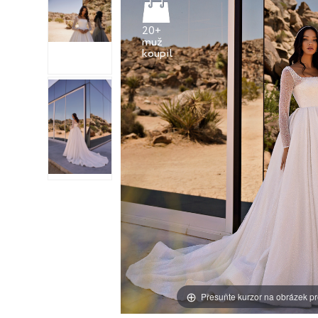
20+
muž
Přesuňte kurzor na obrázek pr