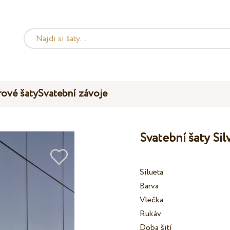
ové šaty
Svatební závoje
Svatební šaty Si
Silueta
Barva
Vlečka
Rukáv
Doba šití