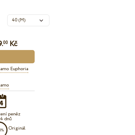
.
Kč
00
iamo Euphoria
iamo
cení peněz
14 dnů
Originál