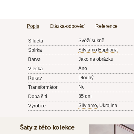
Popis
Otázka-odpověď
Reference
Svěží sukně
Silueta
Silviamo Euphoria
Sbírka
Jako na obrázku
Barva
Ano
Vlečka
Dlouhý
Rukáv
Ne
Transformátor
35 dní
Doba šití
Silviamo
, Ukrajina
Výrobce
Šaty z této kolekce