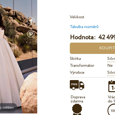
Velikost
Tabulka rozměrů
Hodnota:
42 499
Sbírka
Silv
Transformátor
Ne
Výrobce
Silv
Doprava
Vrá
zdarma
do 
o zvětšení