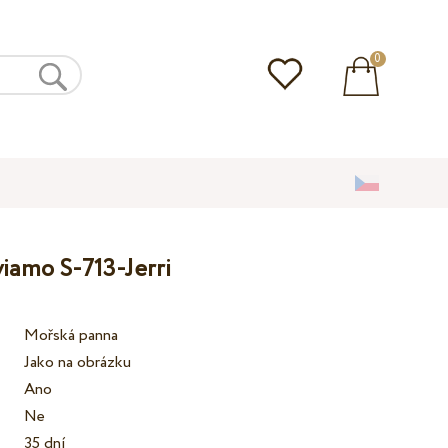
0
viamo S-713-Jerri
Mořská panna
Jako na obrázku
Ano
Ne
35 dní