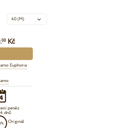
.
Kč
00
iamo Euphoria
iamo
cení peněz
14 dnů
Originál