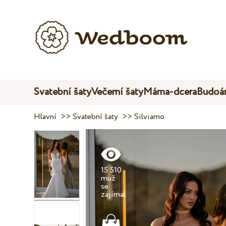
Svatební šaty
Večerní šaty
Máma-dcera
Budoár
Hlavní
>>
Svatební šaty
>>
Silviamo
15 510
muž
se