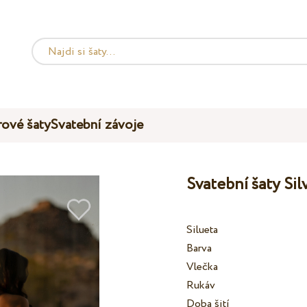
ové šaty
Svatební závoje
Svatební šaty Sil
Silueta
Barva
Vlečka
Rukáv
Doba šití