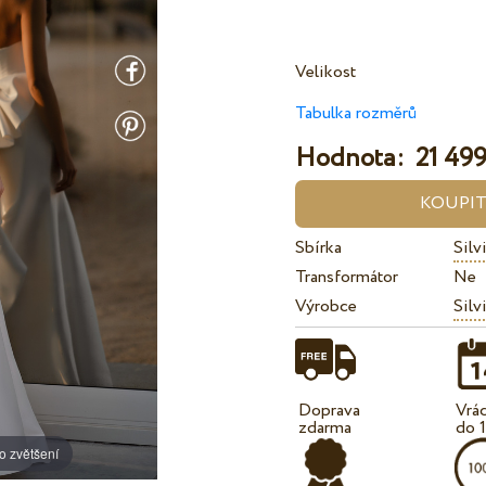
Velikost
Tabulka rozměrů
Hodnota:
21 499
Sbírka
Silv
Transformátor
Ne
Výrobce
Silv
Doprava
Vrá
zdarma
do 
o zvětšení