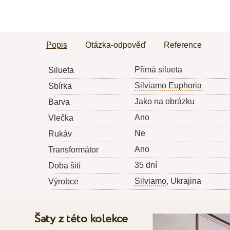
Popis
Otázka-odpověď
Reference
Přímá silueta
Silueta
Silviamo Euphoria
Sbírka
Jako na obrázku
Barva
Ano
Vlečka
Ne
Rukáv
Ano
Transformátor
35 dní
Doba šití
Silviamo
, Ukrajina
Výrobce
Šaty z této kolekce