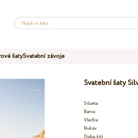
ové šaty
Svatební závoje
Svatební šaty Si
Silueta
Barva
Vlečka
Rukáv
Doba šití