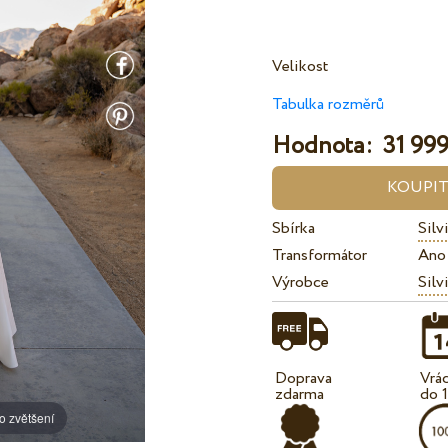
Velikost
Tabulka rozměrů
Hodnota:
31 999
Sbírka
Silv
Transformátor
Ano
Výrobce
Silv
Doprava
Vrá
zdarma
do 
o zvětšení