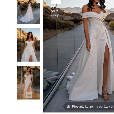
20+
muž
Přesuňte kurzor na obrázek pr