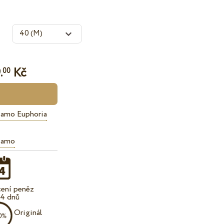
.
Kč
00
iamo Euphoria
iamo
cení peněz
14 dnů
Originál