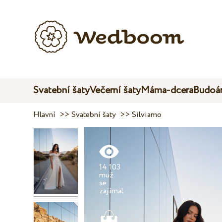
Svatební šaty
Večerní šaty
Máma-dcera
Budoár
Hlavní
>>
Svatební šaty
>>
Silviamo
14 103
muž
se