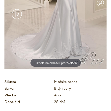
Klikněte na obrázek pro zvětšení
Silueta
Mořská panna
Barva
Bílý, ivory
Vlečka
Ano
Doba šití
28 dní