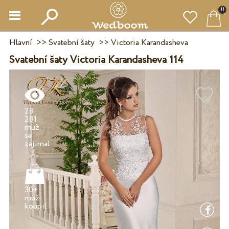
0
Hlavní
>>
Svatební šaty
>>
Victoria Karandasheva
Svatební šaty Victoria Karandasheva 114
28
281
muž
se
30+
muž