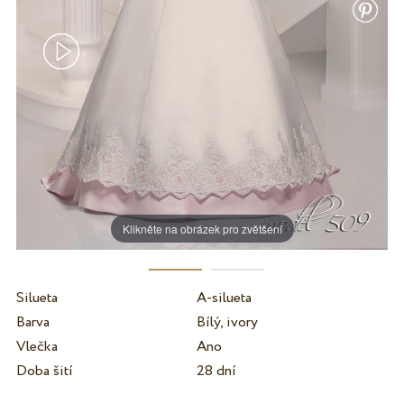
Klikněte na obrázek pro zvětšení
Silueta
A-silueta
Barva
Bílý, ivory
Vlečka
Ano
Doba šití
28 dní