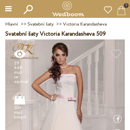
0
Hlavní
>>
Svatební šaty
>>
Victoria Karandasheva
Svatební šaty Victoria Karandasheva 509
29
448
muž
se
30+
muž