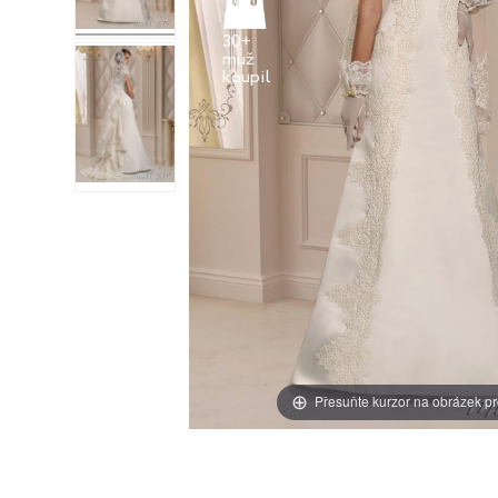
30+
muž
Přesuňte kurzor na obrázek pr