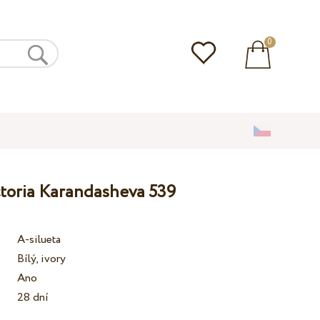
0
ctoria Karandasheva 539
A-silueta
Bílý, ivory
Ano
28 dní