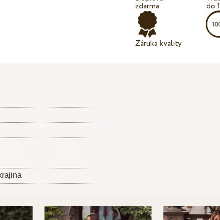
zdarma
do 
Záruka kvality
krajina