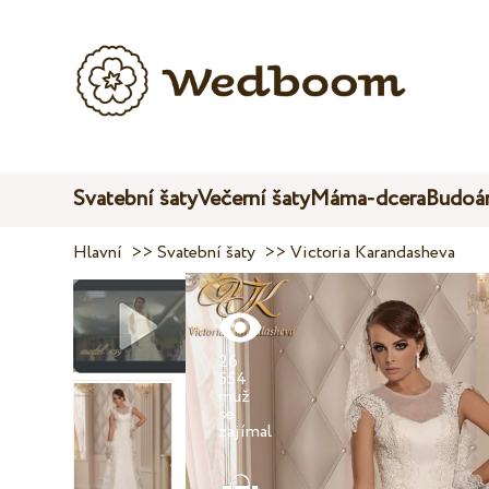
Svatební šaty
Večerní šaty
Máma-dcera
Budoár
Hlavní
>>
Svatební šaty
>>
Victoria Karandasheva
26
554
muž
se