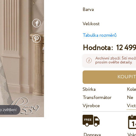
Barva
Velikost
Tabulka rozměrů
Hodnota:
12 499
Archivní zboží. Šití mož
prosím ověřte detaily.
Sbírka
Kol
Transformátor
Ne
Výrobce
Vict
o zvětšení
Doprava
Vrá