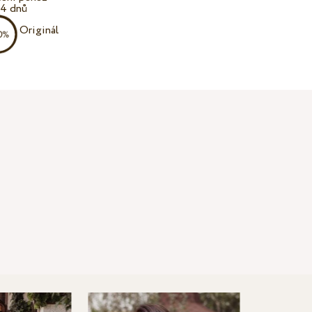
14 dnů
Originál