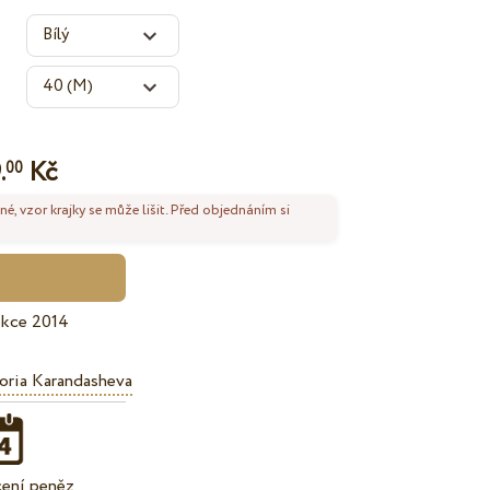
.
Kč
00
né, vzor krajky se může lišit. Před objednáním si
ekce 2014
oria Karandasheva
cení peněz