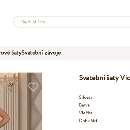
ové šaty
Svatební závoje
Svatební šaty Vi
Silueta
Barva
Vlečka
Doba šití