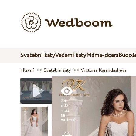
Svatební šaty
Večerní šaty
Máma-dcera
Budoár
Hlavní
>>
Svatební šaty
>>
Victoria Karandasheva
28
833
muž
se