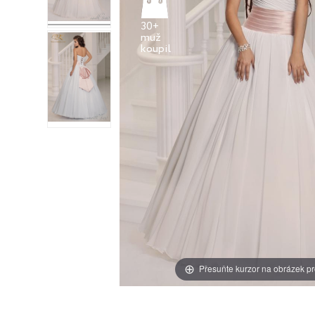
30+
muž
Přesuňte kurzor na obrázek pr