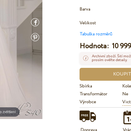
Barva
Velikost
Tabulka rozměrů
Hodnota:
10 999
Archivní zboží. Šití mož
prosím ověřte detaily.
Sbírka
Kol
Transformátor
Ne
Výrobce
Vict
o zvětšení
Doprava
Vrá