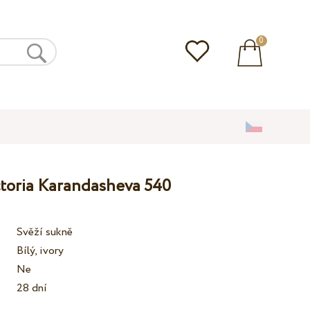
0
ctoria Karandasheva 540
Svěží sukně
Bílý, ivory
Ne
28 dní