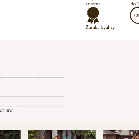
zdarma
do 
Záruka kvality
krajina