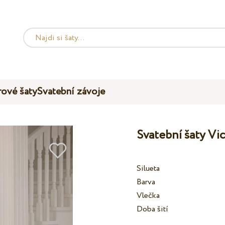
ové šaty
Svatební závoje
Svatební šaty Vi
Silueta
Barva
Vlečka
Doba šití