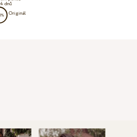
14 dnů
Originál