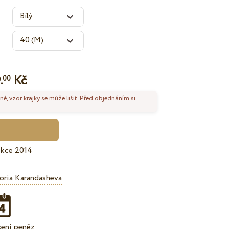
.
Kč
00
né, vzor krajky se může lišit. Před objednáním si
ekce 2014
oria Karandasheva
cení peněz