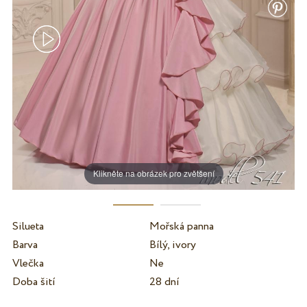
Klikněte na obrázek pro zvětšení
Silueta
Mořská panna
Barva
Bílý, ivory
Vlečka
Ne
Doba šití
28 dní