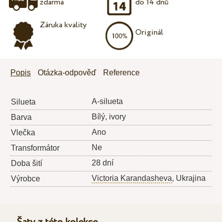
zdarma
do 14 dnů
Záruka kvality
Originál
Popis
Otázka-odpověď
Reference
A-silueta
Silueta
Bílý, ivory
Barva
Ano
Vlečka
Ne
Transformátor
28 dní
Doba šití
Victoria Karandasheva
, Ukrajina
Výrobce