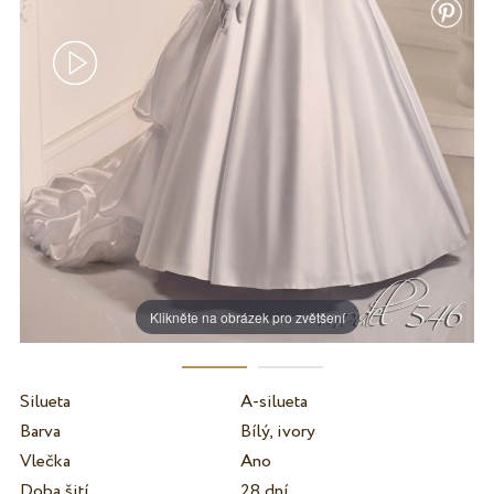
Klikněte na obrázek pro zvětšení
Silueta
A-silueta
Barva
Bílý, ivory
Vlečka
Ano
Doba šití
28 dní