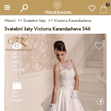
0
Hlavní
>>
Svatební šaty
>>
Victoria Karandasheva
Svatební šaty Victoria Karandasheva 546
29
797
muž
se
30+
muž