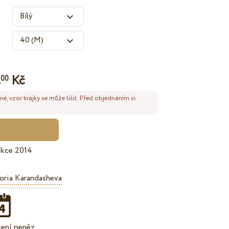
.
Kč
00
né, vzor krajky se může lišit. Před objednáním si
ekce 2014
oria Karandasheva
cení peněz