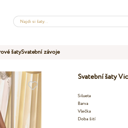
ové šaty
Svatební závoje
Svatební šaty Vi
Silueta
Barva
Vlečka
Doba šití