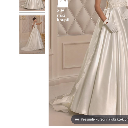
30+
muž
Přesuňte kurzor na obrázek pr