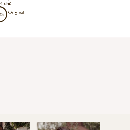
14 dnů
Originál