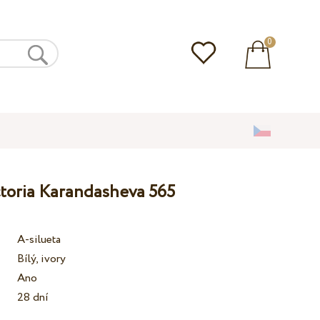
0
ctoria Karandasheva 565
A-silueta
Bílý, ivory
Ano
28 dní