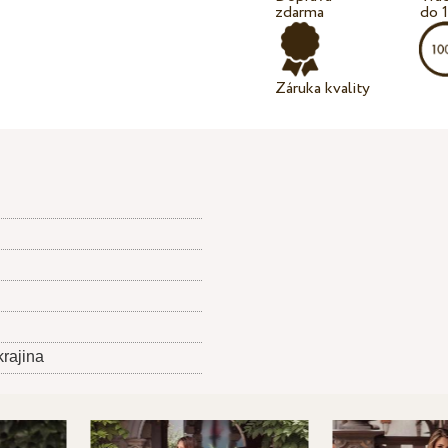
zdarma
do 
Záruka kvality
krajina