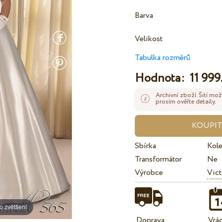
Barva
Velikost
Tabulka rozměrů
Hodnota:
11 999
Archivní zboží. Šití mož
prosím ověřte detaily.
Sbírka
Kol
Transformátor
Ne
Výrobce
Vict
o zvětšení
Doprava
Vrá