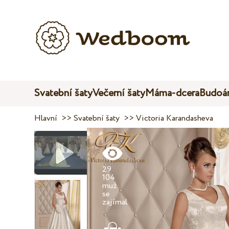
Svatební šaty
Večerní šaty
Máma-dcera
Budoár
Hlavní
>>
Svatební šaty
>>
Victoria Karandasheva
29
104
muž
se