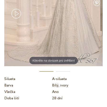
Klikněte na obrázek pro zvětšení
Silueta
A-silueta
Barva
Bílý, ivory
Vlečka
Ano
Doba šití
28 dní