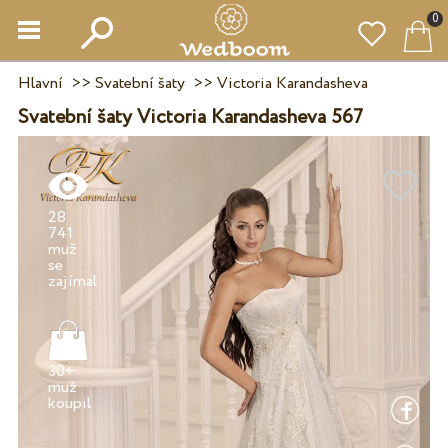
0
Hlavní
>>
Svatební šaty
>>
Victoria Karandasheva
Svatební šaty Victoria Karandasheva 567
28
741
muž
se
30+
muž