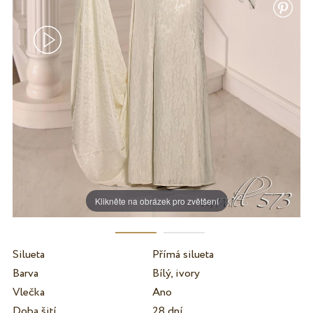
Klikněte na obrázek pro zvětšení
Silueta
Přímá silueta
Barva
Bílý, ivory
Vlečka
Ano
Doba šití
28 dní