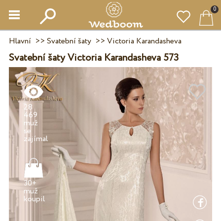
0
Hlavní
>>
Svatební šaty
>>
Victoria Karandasheva
Svatební šaty Victoria Karandasheva 573
28
469
muž
se
30+
muž