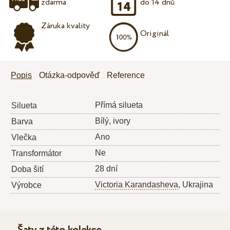
zdarma
do 14 dnů
Záruka kvality
Originál
Popis
Otázka-odpověď
Reference
Přímá silueta
Silueta
Bílý, ivory
Barva
Ano
Vlečka
Ne
Transformátor
28 dní
Doba šití
Victoria Karandasheva
, Ukrajina
Výrobce