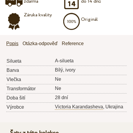
zdarma
do 14 dnů
Záruka kvality
Originál
Popis
Otázka-odpověď
Reference
A-silueta
Silueta
Bílý, ivory
Barva
Ne
Vlečka
Ne
Transformátor
28 dní
Doba šití
Victoria Karandasheva
, Ukrajina
Výrobce