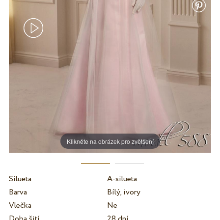
Klikněte na obrázek pro zvětšení
Silueta
A-silueta
Barva
Bílý, ivory
Vlečka
Ne
Doba šití
28 dní