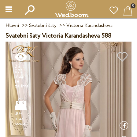
0
Hlavní
>>
Svatební šaty
>>
Victoria Karandasheva
Svatební šaty Victoria Karandasheva 588
28
873
muž
se
30+
muž