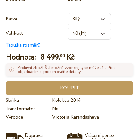
Barva
Velikost
Tabulka rozměrů
Hodnota:
8 499.
Kč
00
Archivní zboží. Šití možné, vzor krajky se může lišit. Před
objednáním si prosím ověřte detaily.
Sbírka
Kolekce 2014
Transformátor
Ne
Výrobce
Victoria Karandasheva
Doprava
Vrácení peněz