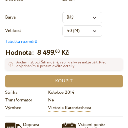
Barva
Velikost
Tabulka rozměrů
Hodnota:
8 499.
Kč
00
Archivní zboží. Šití možné, vzor krajky se může lišit. Před
objednáním si prosím ověřte detaily.
Sbírka
Kolekce 2014
Transformátor
Ne
Výrobce
Victoria Karandasheva
Doprava
Vrácení peněz