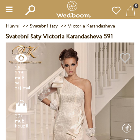
0
Hlavní
>>
Svatební šaty
>>
Victoria Karandasheva
Svatební šaty Victoria Karandasheva 591
28
239
muž
se
30+
muž