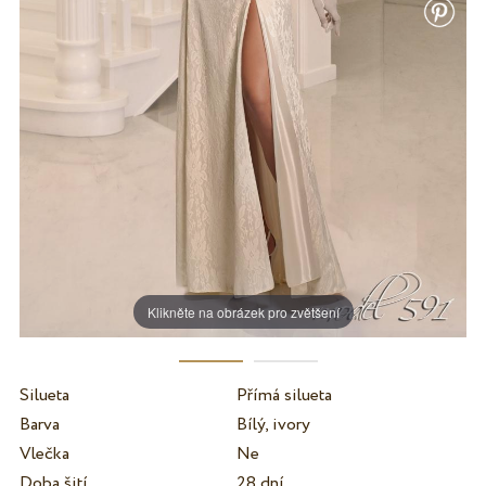
Klikněte na obrázek pro zvětšení
Silueta
Přímá silueta
Barva
Bílý, ivory
Vlečka
Ne
Doba šití
28 dní