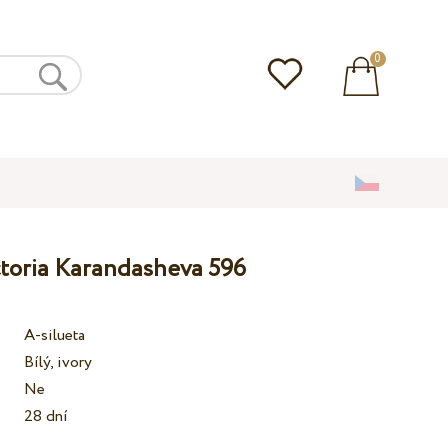
0
ctoria Karandasheva 596
A-silueta
Bílý, ivory
Ne
28 dní