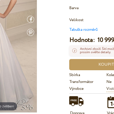
Barva
Velikost
Tabulka rozměrů
Hodnota:
10 999
Archivní zboží. Šití mož
prosím ověřte detaily.
Sbírka
Kol
Transformátor
Ne
Výrobce
Vict
o zvětšení
Doprava
Vrá