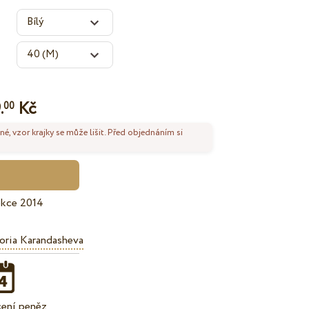
.
Kč
00
né, vzor krajky se může lišit. Před objednáním si
ekce 2014
oria Karandasheva
cení peněz