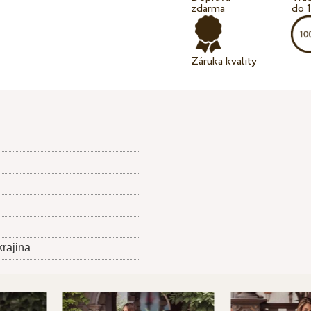
zdarma
do 
Záruka kvality
krajina