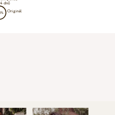
14 dnů
Originál