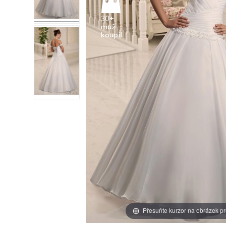
30+
muž
Přesuňte kurzor na obrázek pr