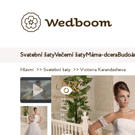
Svatební šaty
Večerní šaty
Máma-dcera
Budoár
Hlavní
>>
Svatební šaty
>>
Victoria Karandasheva
29
207
muž
se