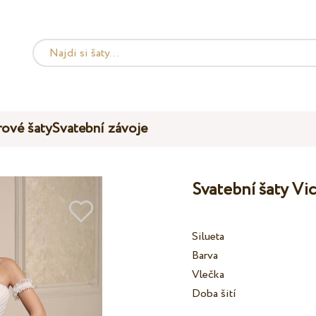
ové šaty
Svatební závoje
Svatební šaty Vi
Silueta
Barva
Vlečka
Doba šití