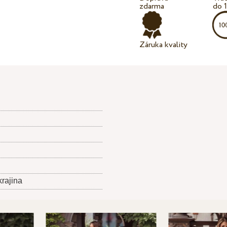
zdarma
do 
Záruka kvality
krajina