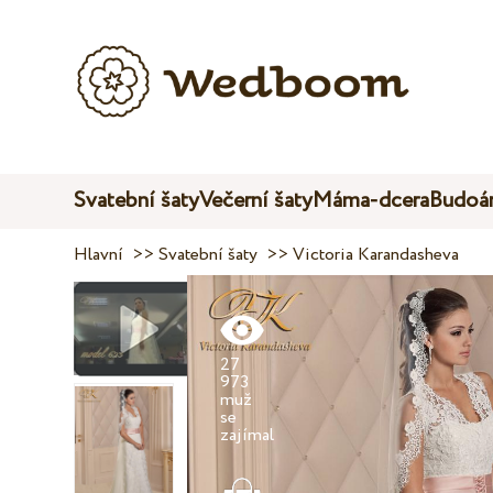
Svatební šaty
Večerní šaty
Máma-dcera
Budoár
Hlavní
>>
Svatební šaty
>>
Victoria Karandasheva
27
973
muž
se