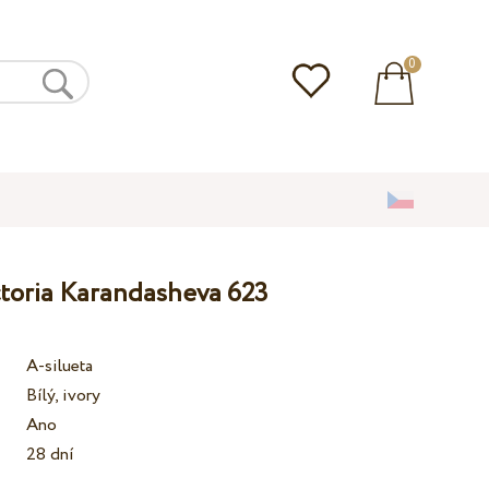
0
ctoria Karandasheva 623
A-silueta
Bílý, ivory
Ano
28 dní