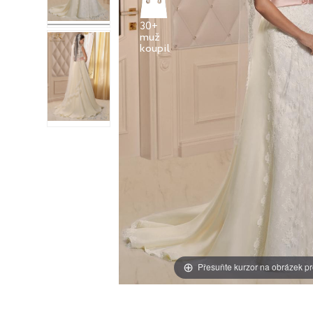
30+
muž
Přesuňte kurzor na obrázek pr