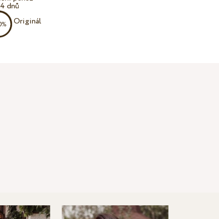
14 dnů
Originál