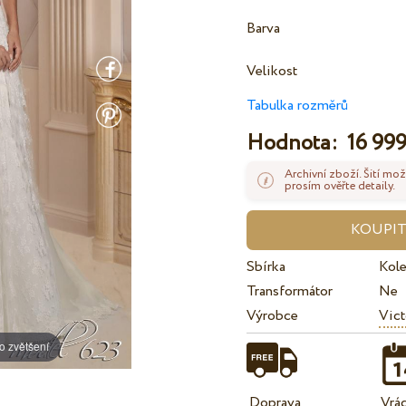
Barva
Velikost
Tabulka rozměrů
Hodnota:
16 999
Archivní zboží. Šití mož
prosím ověřte detaily.
Sbírka
Kol
Transformátor
Ne
Výrobce
Vict
o zvětšení
Doprava
Vrá