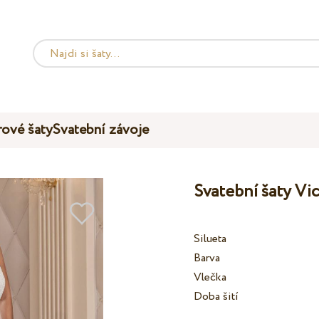
ové šaty
Svatební závoje
Svatební šaty Vi
Silueta
Barva
Vlečka
Doba šití