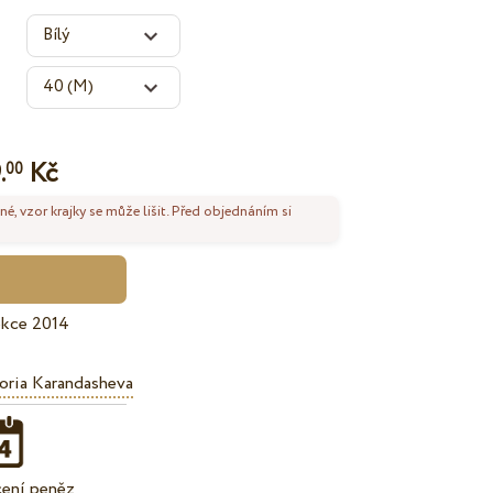
.
Kč
00
né, vzor krajky se může lišit. Před objednáním si
ekce 2014
oria Karandasheva
cení peněz