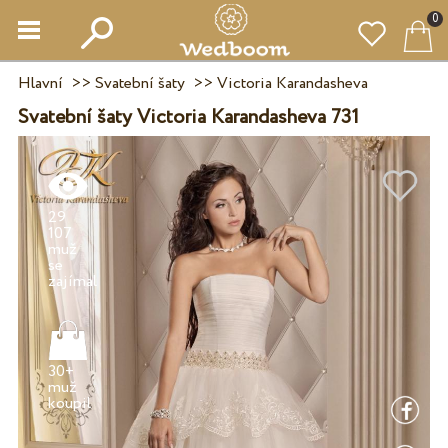
0
Hlavní
>>
Svatební šaty
>>
Victoria Karandasheva
Svatební šaty Victoria Karandasheva 731
29
107
muž
se
30+
muž