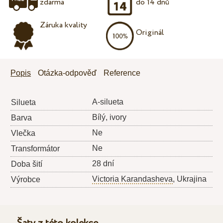
zdarma
do 14 dnů
Záruka kvality
Originál
Popis
Otázka-odpověď
Reference
A-silueta
Silueta
Bílý, ivory
Barva
Ne
Vlečka
Ne
Transformátor
28 dní
Doba šití
Victoria Karandasheva
, Ukrajina
Výrobce