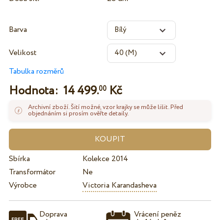
Barva
Velikost
Tabulka rozměrů
Hodnota:
14 499.
Kč
00
Archivní zboží. Šití možné, vzor krajky se může lišit. Před
objednáním si prosím ověřte detaily.
Sbírka
Kolekce 2014
Transformátor
Ne
Výrobce
Victoria Karandasheva
Doprava
Vrácení peněz