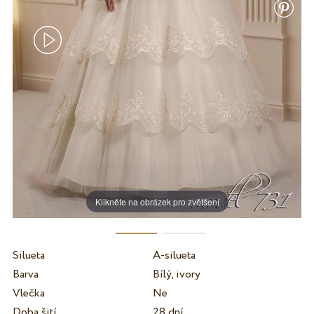
Klikněte na obrázek pro zvětšení
Silueta
A-silueta
Barva
Bílý, ivory
Vlečka
Ne
Doba šití
28 dní