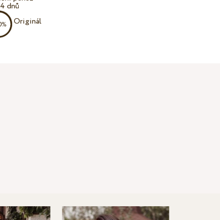
14 dnů
Originál