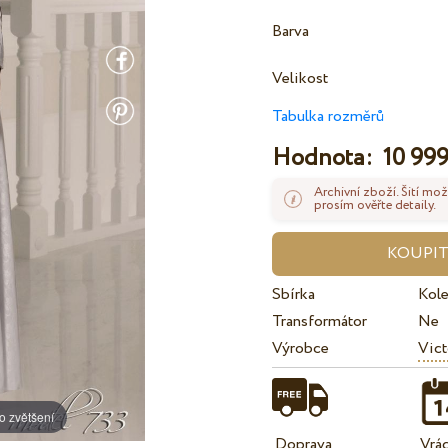
Barva
Velikost
Tabulka rozměrů
Hodnota:
10 999
Archivní zboží. Šití mož
prosím ověřte detaily.
Sbírka
Kol
Transformátor
Ne
Výrobce
Vict
o zvětšení
Doprava
Vrá