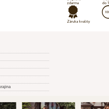
zdarma
do 
Záruka kvality
krajina