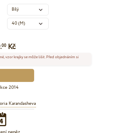
.
Kč
00
né, vzor krajky se může lišit. Před objednáním si
ekce 2014
oria Karandasheva
cení peněz