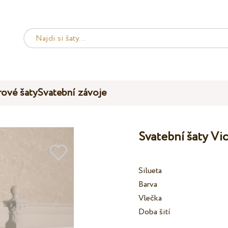
ové šaty
Svatební závoje
Svatební šaty Vi
Silueta
Barva
Vlečka
Doba šití