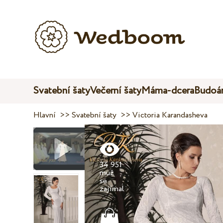
Svatební šaty
Večerní šaty
Máma-dcera
Budoár
Hlavní
>>
Svatební šaty
>>
Victoria Karandasheva
34 951
muž
se