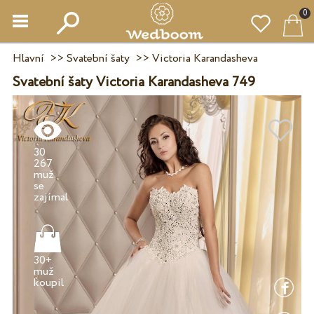
0
Hlavní
>>
Svatební šaty
>>
Victoria Karandasheva
Svatební šaty Victoria Karandasheva 749
30
267
muž
se
30+
muž