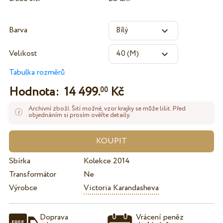
Barva
Velikost
Tabulka rozměrů
Hodnota:
14 499.
Kč
00
Archivní zboží. Šití možné, vzor krajky se může lišit. Před
objednáním si prosím ověřte detaily.
Sbírka
Kolekce 2014
Transformátor
Ne
Výrobce
Victoria Karandasheva
Doprava
Vrácení peněz