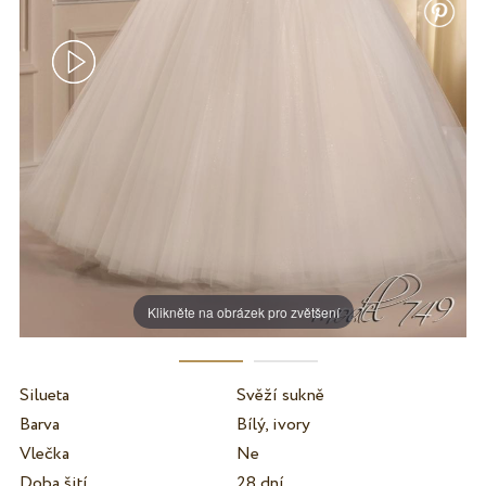
Klikněte na obrázek pro zvětšení
Silueta
Svěží sukně
Barva
Bílý, ivory
Vlečka
Ne
Doba šití
28 dní