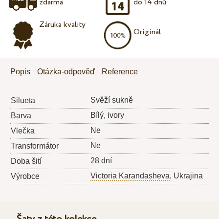
zdarma
do 14 dnů
Záruka kvality
Originál
Popis
Otázka-odpověď
Reference
Svěží sukně
Silueta
Bílý, ivory
Barva
Ne
Vlečka
Ne
Transformátor
28 dní
Doba šití
Victoria Karandasheva
, Ukrajina
Výrobce