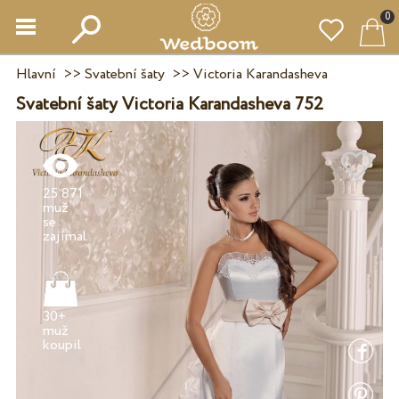
0
Hlavní
>>
Svatební šaty
>>
Victoria Karandasheva
Svatební šaty Victoria Karandasheva 752
25 871
muž
se
30+
muž