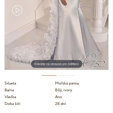
Klikněte na obrázek pro zvětšení
Silueta
Mořská panna
Barva
Bílý, ivory
Vlečka
Ano
Doba šití
28 dní