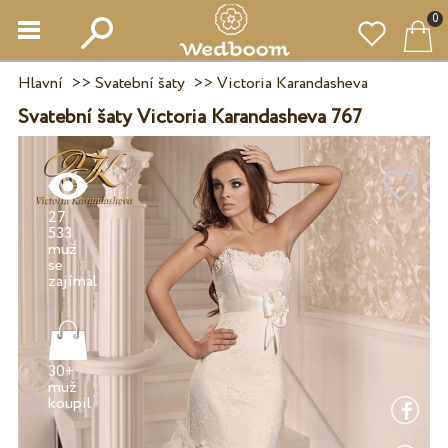
0
Hlavní
>>
Svatební šaty
>>
Victoria Karandasheva
Svatební šaty Victoria Karandasheva 767
27
533
muž
se
30+
muž