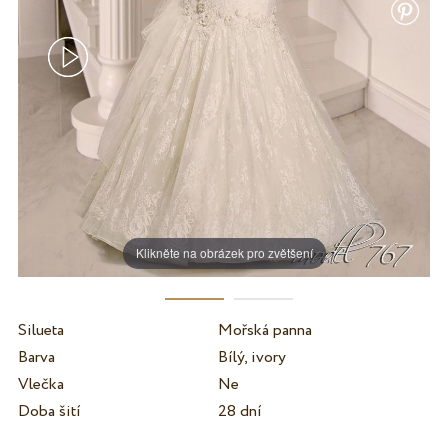
Klikněte na obrázek pro zvětšení
Silueta
Mořská panna
Barva
Bílý, ivory
Vlečka
Ne
Doba šití
28 dní