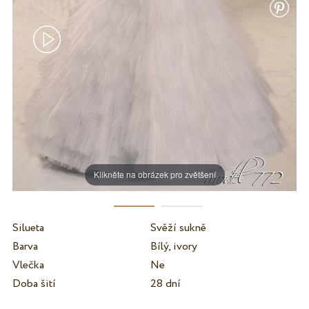
Klikněte na obrázek pro zvětšení
Silueta
Svěží sukně
Barva
Bílý, ivory
Vlečka
Ne
Doba šití
28 dní