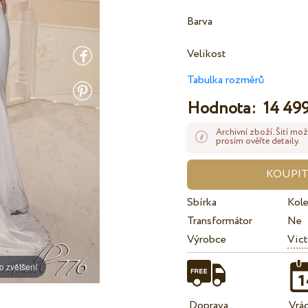
Barva
Velikost
Tabulka rozměrů
Hodnota:
14 499
Archivní zboží. Šití mož
prosím ověřte detaily.
Sbírka
Kol
Transformátor
Ne
Výrobce
Vict
o zvětšení
Doprava
Vrá