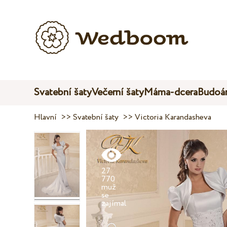
Svatební šaty
Večerní šaty
Máma-dcera
Budoár
Hlavní
>>
Svatební šaty
>>
Victoria Karandasheva
27
770
muž
se