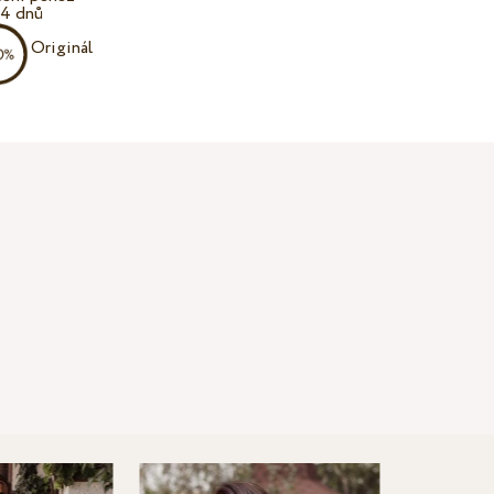
14 dnů
Originál