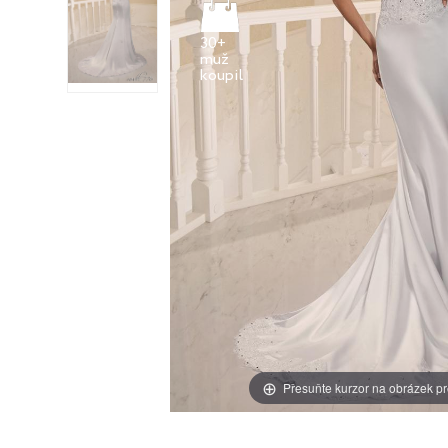
30+
muž
Přesuňte kurzor na obrázek pr