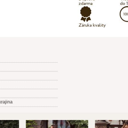
zdarma
do 
Záruka kvality
krajina