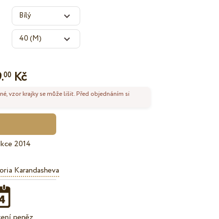
.
Kč
00
né, vzor krajky se může lišit. Před objednáním si
ekce 2014
oria Karandasheva
cení peněz