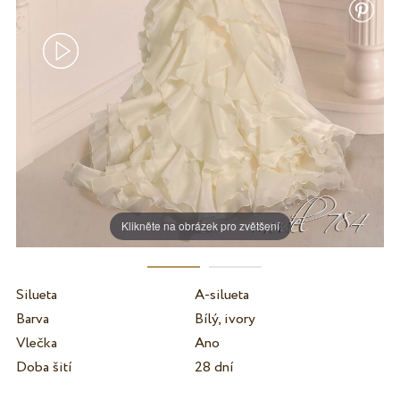
Klikněte na obrázek pro zvětšení
Silueta
A-silueta
Barva
Bílý, ivory
Vlečka
Ano
Doba šití
28 dní