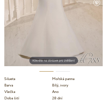
Klikněte na obrázek pro zvětšení
Silueta
Mořská panna
Barva
Bílý, ivory
Vlečka
Ano
Doba šití
28 dní