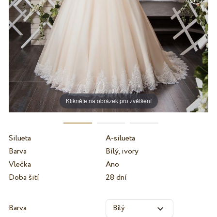
Klikněte na obrázek pro zvětšení
Silueta
A-silueta
Barva
Bílý, ivory
Vlečka
Ano
Doba šití
28 dní
Barva