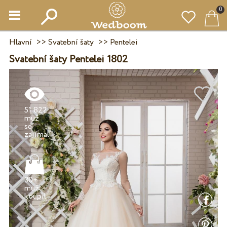
0
Hlavní
>>
Svatební šaty
>>
Pentelei
Svatební šaty Pentelei 1802
51 822
muž
se
30+
muž