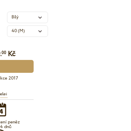
.
Kč
00
ekce 2017
elei
cení peněz
14 dnů