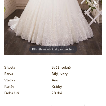
Klikněte na obrázek pro zvětšení
Silueta
Svěží sukně
Barva
Bílý, ivory
Vlečka
Ano
Rukáv
Krátký
Doba šití
28 dní