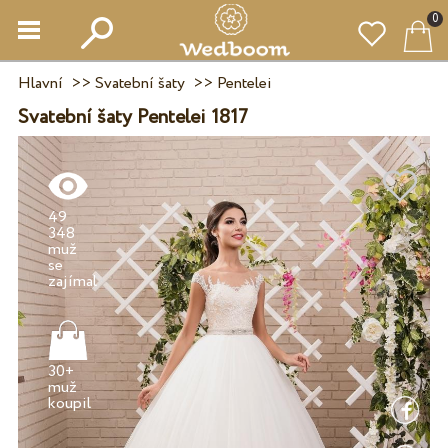
0
Hlavní
>>
Svatební šaty
>>
Pentelei
Svatební šaty Pentelei 1817
49
348
muž
se
30+
muž