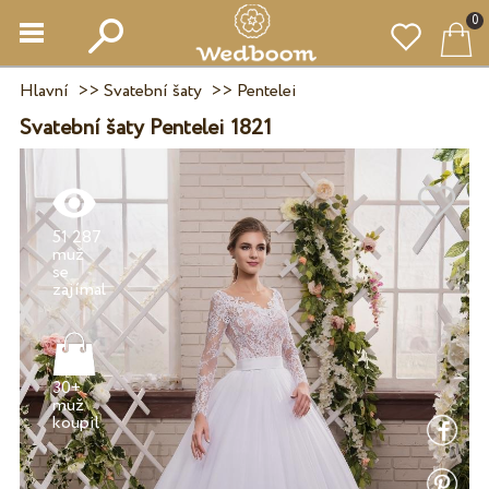
0
Hlavní
>>
Svatební šaty
>>
Pentelei
Svatební šaty Pentelei 1821
51 287
muž
se
30+
muž