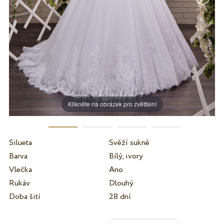
Klikněte na obrázek pro zvětšení
Silueta
Svěží sukně
Barva
Bílý, ivory
Vlečka
Ano
Rukáv
Dlouhý
Doba šití
28 dní