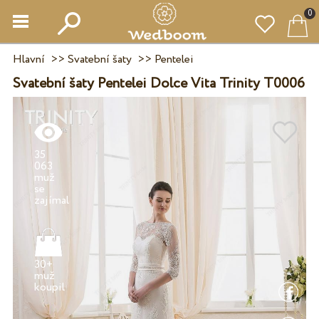
0
Hlavní
>>
Svatební šaty
>>
Pentelei
Svatební šaty Pentelei Dolce Vita Trinity T0006
35
063
muž
se
30+
muž