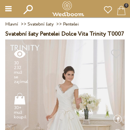
0
Hlavní
>>
Svatební šaty
>>
Pentelei
Svatební šaty Pentelei Dolce Vita Trinity T0007
30
232
muž
se
30+
muž