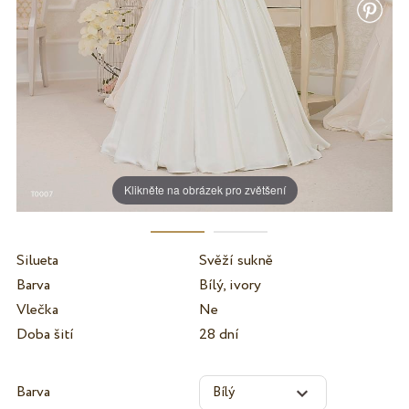
Klikněte na obrázek pro zvětšení
Silueta
Svěží sukně
Barva
Bílý, ivory
Vlečka
Ne
Doba šití
28 dní
Barva