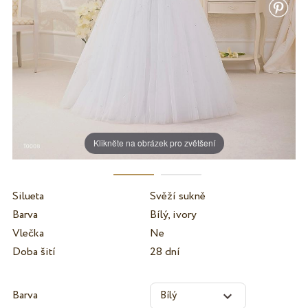
Klikněte na obrázek pro zvětšení
Silueta
Svěží sukně
Barva
Bílý, ivory
Vlečka
Ne
Doba šití
28 dní
Barva