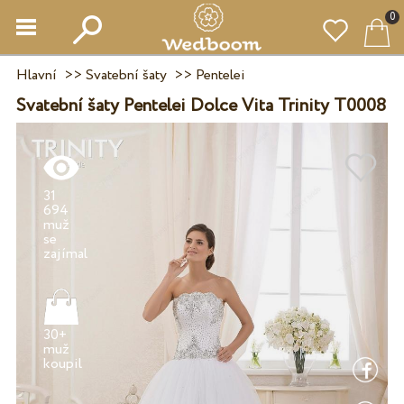
0
Hlavní
>>
Svatební šaty
>>
Pentelei
Svatební šaty Pentelei Dolce Vita Trinity T0008
31
694
muž
se
30+
muž