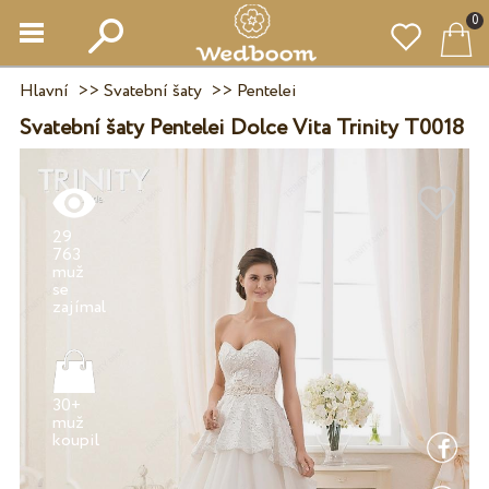
0
Hlavní
>>
Svatební šaty
>>
Pentelei
Svatební šaty Pentelei Dolce Vita Trinity T0018
29
763
muž
se
30+
muž