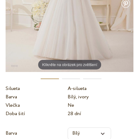
Klikněte na obrázek pro zvětšení
Silueta
A-silueta
Barva
Bílý, ivory
Vlečka
Ne
Doba šití
28 dní
Barva